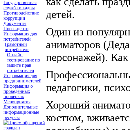
как сделать праз
Государственная
служба и кадры
детей.
Противодействие
коррупции
Документы
Один из популярн
Пресс-центр
Информация для
потребителей
аниматоров (Деда
Грамотный
потребитель
персонажей). Как
Онлайн
тестирование по
защите прав
потребителей
Профессиональны
Информация для
предпринимателей
педагогики, псих
Информация о
проведенных
проверках
Хороший аниматор
Мероприятия
Дополнительные
информационные
костюм, вживаетс
ресурсы