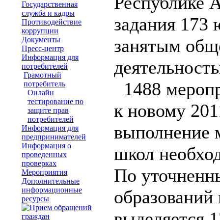
Республике 
Государственная
служба и кадры
задания 173
Противодействие
коррупции
Документы
занятым общ
Пресс-центр
Информация для
деятельность
потребителей
Грамотный
1488 меропр
потребитель
Онлайн
тестирование по
к новому 201
защите прав
потребителей
выполнение 
Информация для
предпринимателей
Информация о
школ необход
проведенных
проверках
По уточненн
Мероприятия
Дополнительные
информационные
образований 
ресурсы
выделяется 1