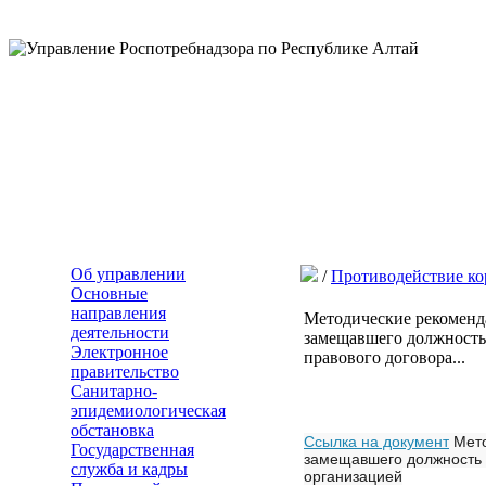
Об управлении
/
Противодействие к
Основные
направления
Методические рекоменд
деятельности
замещавшего должность
Электронное
правового договора...
правительство
Санитарно-
эпидемиологическая
обстановка
Ссылка на документ
Мето
Государственная
замещавшего должность г
служба и кадры
организацией