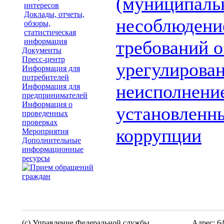
(муниципаль
интересов
Доклады, отчеты,
несоблюдение
обзоры,
статистическая
информация
требований о
Документы
Пресс-центр
урегулирован
Информация для
потребителей
неисполнение
Информация для
предпринимателей
Информация о
установленны
проведенных
проверках
коррупции
Мероприятия
Дополнительные
информационные
ресурсы
(c) Управление Федеральной службы
Адрес: 6