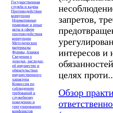
Государственная
несоблюдени
служба и кадры
Противодействие
коррупции
запретов, тр
Нормативные
правовые и иные
предотвраще
акты в сфере
противодействия
коррупции
урегулирова
Методические
материалы
интересов и 
Формы, бланки
Сведения о
обязанностей
доходах, расходах,
об имуществе и
обязательствах
целях проти..
имущественного
характера
Комиссия по
соблюдению
Обзор практи
требований к
служебному
ответственно
поведению и
урегулированию
конфликтов