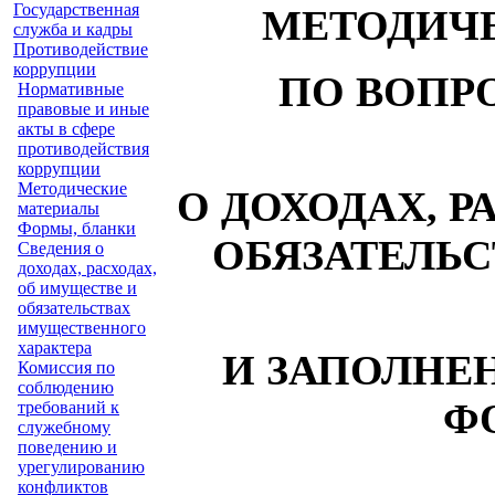
Государственная
МЕТОДИЧ
служба и кадры
Противодействие
коррупции
ПО ВОПР
Нормативные
правовые и иные
акты в сфере
противодействия
коррупции
Методические
О ДОХОДАХ, Р
материалы
Формы, бланки
ОБЯЗАТЕЛЬ
Сведения о
доходах, расходах,
об имуществе и
обязательствах
имущественного
характера
И ЗАПОЛНЕ
Комиссия по
соблюдению
Ф
требований к
служебному
поведению и
урегулированию
конфликтов