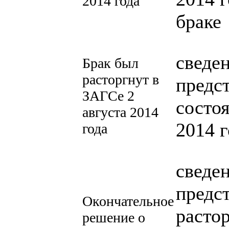
2014 года
браке
сведе
Брак был
расторгнут в
предс
ЗАГСе 2
состоя
августа 2014
2014 г
года
сведе
предс
Окончательное
расто
решение о