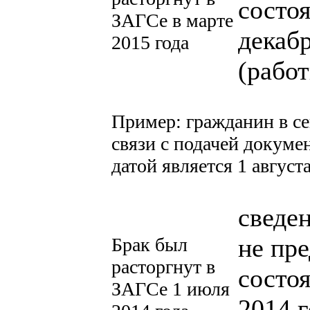
состо
ЗАГСе в марте
декаб
2015 года
(работ
Пример: гражданин в се
связи с подачей докуме
датой является 1 август
сведе
не пре
Брак был
расторгнут в
состоя
ЗАГСе 1 июля
2014 г