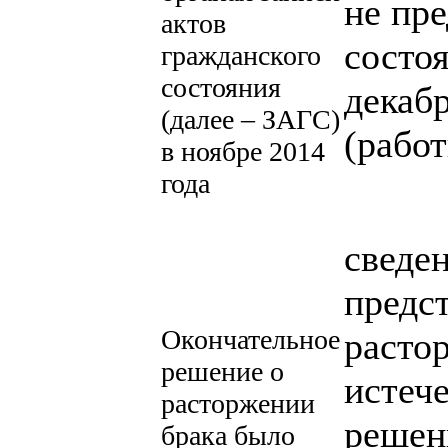
не пре
актов
состо
гражданского
состояния
декаб
(далее – ЗАГС)
(работ
в ноябре 2014
года
сведе
предс
Окончательное
растор
решение о
истеч
расторжении
решен
брака было