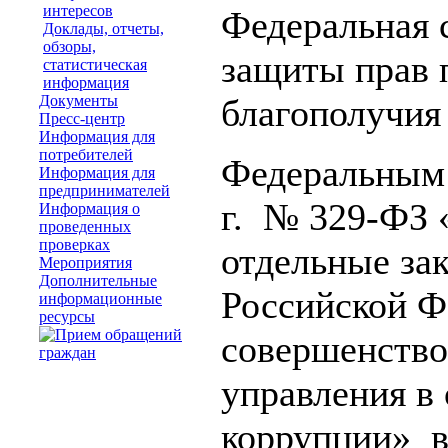
интересов
Федеральная 
Доклады, отчеты,
обзоры,
защиты прав 
статистическая
информация
Документы
благополучия
Пресс-центр
Информация для
потребителей
Федеральным 
Информация для
предпринимателей
г. № 329-ФЗ 
Информация о
проведенных
проверках
отдельные за
Мероприятия
Дополнительные
Российской Ф
информационные
ресурсы
совершенство
управления в
коррупции» в