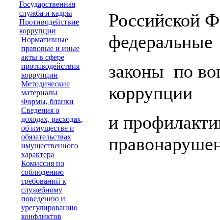
Государственная
служба и кадры
Российской Ф
Противодействие
коррупции
федеральные
Нормативные
правовые и иные
акты в сфере
законы по во
противодействия
коррупции
Методические
коррупции
материалы
Формы, бланки
Сведения о
и профилакти
доходах, расходах,
об имуществе и
обязательствах
правонаруше
имущественного
характера
Комиссия по
соблюдению
требований к
служебному
поведению и
урегулированию
конфликтов