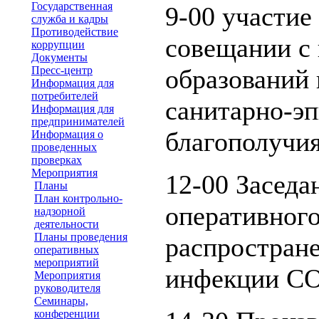
Государственная
9-00 участие
служба и кадры
Противодействие
совещании с
коррупции
Документы
Пресс-центр
образований 
Информация для
потребителей
санитарно-э
Информация для
предпринимателей
благополучия
Информация о
проведенных
проверках
Мероприятия
12-00 Заседа
Планы
План контрольно-
оперативног
надзорной
деятельности
Планы проведения
распростран
оперативных
мероприятий
инфекции CO
Мероприятия
руководителя
Семинары,
конференции