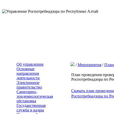
Об управлении
/
Мероприятия
/
План
Основные
направления
План проведения прове
деятельности
Роспотребнадзора по Р
Электронное
правительство
Скачать план проведен
Санитарно-
Роспотребнадзора по Р
эпидемиологическая
обстановка
Государственная
служба и кадры