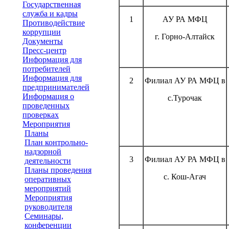
Государственная
служба и кадры
1
АУ РА МФЦ
Противодействие
коррупции
г. Горно-Алтайск
Документы
Пресс-центр
Информация для
потребителей
Информация для
2
Филиал АУ РА МФЦ в
предпринимателей
Информация о
с.Турочак
проведенных
проверках
Мероприятия
Планы
План контрольно-
надзорной
3
Филиал АУ РА МФЦ в
деятельности
Планы проведения
с. Кош-Агач
оперативных
мероприятий
Мероприятия
руководителя
Семинары,
конференции