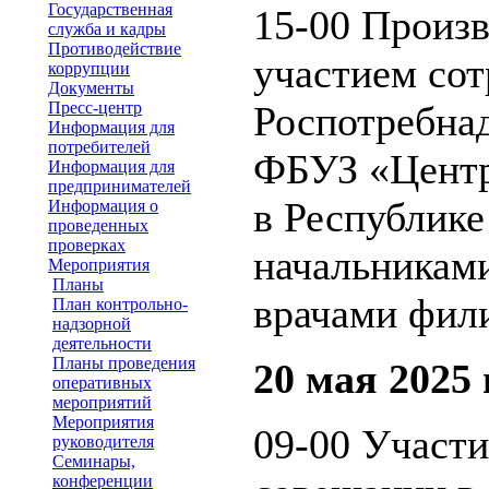
Государственная
15-00 Произв
служба и кадры
Противодействие
участием со
коррупции
Документы
Пресс-центр
Роспотребнад
Информация для
потребителей
ФБУЗ «Центр
Информация для
предпринимателей
в Республике
Информация о
проведенных
проверках
начальникам
Мероприятия
Планы
врачами фил
План контрольно-
надзорной
деятельности
Планы проведения
20 мая 2025 
оперативных
мероприятий
Мероприятия
09-00 Участи
руководителя
Семинары,
конференции