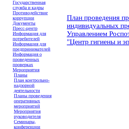
Государственная
служба и кадры
Противодействие
План проведения пр
коррупции
Документы
индивидуальных пре
Пресс-центр
Управлением Роспо
Информация для
потребителей
"Центр гигиены и э
Информация для
предпринимателей
Информация о
проведенных
проверках
Мероприятия
Планы
План контрольно-
надзорной
деятельности
Планы проведения
оперативных
мероприятий
Мероприятия
руководителя
Семинары,
конференции