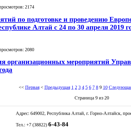
 просмотров: 2174
тий по подготовке и проведению Европ
спублике Алтай с 24 по 30 апреля 2019 г
 просмотров: 2080
ия организационных мероприятий Управл
года
<<
Первая
<
Предыдущая
1
2
3
4
5
6
7
8
9
10
Следующа
Страница 9 из 20
Адрес: 649002, Республика Алтай, г. Горно-Алтайск, пр
6-43-84
Тел.: +7 (38822)