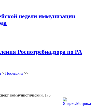
ейской недели иммунизации
ода
ения Роспотребнадзора по РА
я
>
Последняя
>>
оспект Коммунистический, 173