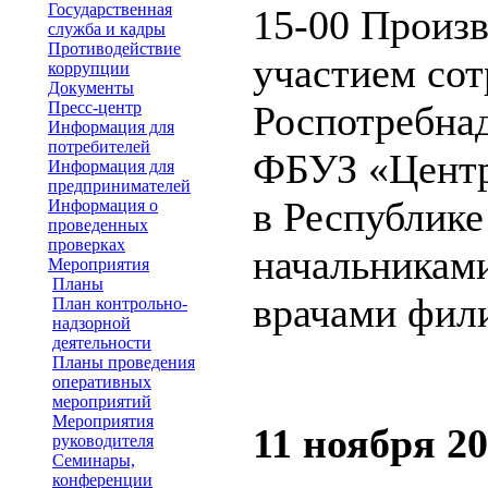
Государственная
15-00 Произв
служба и кадры
Противодействие
участием со
коррупции
Документы
Пресс-центр
Роспотребнад
Информация для
потребителей
ФБУЗ «Центр
Информация для
предпринимателей
в Республике
Информация о
проведенных
проверках
начальникам
Мероприятия
Планы
врачами фил
План контрольно-
надзорной
деятельности
Планы проведения
оперативных
мероприятий
Мероприятия
11 ноября 20
руководителя
Семинары,
конференции