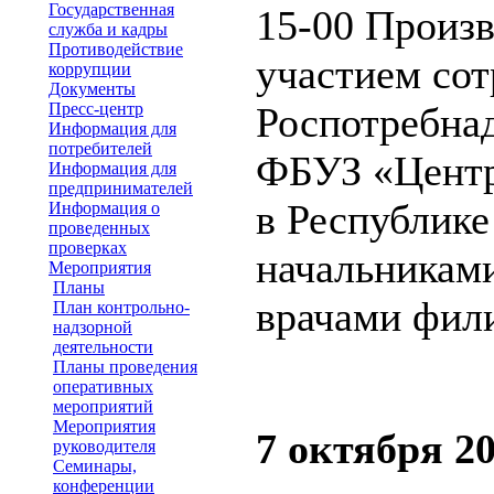
Государственная
15-00 Произв
служба и кадры
Противодействие
участием со
коррупции
Документы
Пресс-центр
Роспотребнад
Информация для
потребителей
ФБУЗ «Центр
Информация для
предпринимателей
в Республике
Информация о
проведенных
проверках
начальникам
Мероприятия
Планы
врачами фил
План контрольно-
надзорной
деятельности
Планы проведения
оперативных
мероприятий
Мероприятия
7 октября 20
руководителя
Семинары,
конференции