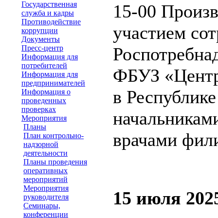
Государственная
15-00 Произв
служба и кадры
Противодействие
участием со
коррупции
Документы
Пресс-центр
Роспотребнад
Информация для
потребителей
ФБУЗ «Центр
Информация для
предпринимателей
в Республике
Информация о
проведенных
проверках
начальникам
Мероприятия
Планы
врачами фил
План контрольно-
надзорной
деятельности
Планы проведения
оперативных
мероприятий
Мероприятия
15 июля 202
руководителя
Семинары,
конференции