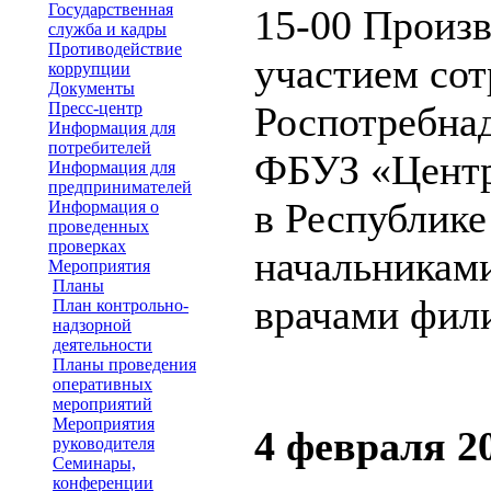
Государственная
15-00 Произв
служба и кадры
Противодействие
участием со
коррупции
Документы
Пресс-центр
Роспотребнад
Информация для
потребителей
ФБУЗ «Центр
Информация для
предпринимателей
в Республике
Информация о
проведенных
проверках
начальникам
Мероприятия
Планы
врачами фил
План контрольно-
надзорной
деятельности
Планы проведения
оперативных
мероприятий
Мероприятия
4 февраля 2
руководителя
Семинары,
конференции