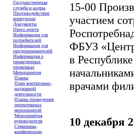
Государственная
15-00 Произв
служба и кадры
Противодействие
участием со
коррупции
Документы
Пресс-центр
Роспотребнад
Информация для
потребителей
ФБУЗ «Центр
Информация для
предпринимателей
в Республике
Информация о
проведенных
проверках
начальникам
Мероприятия
Планы
врачами фил
План контрольно-
надзорной
деятельности
Планы проведения
оперативных
мероприятий
Мероприятия
10 декабря 2
руководителя
Семинары,
конференции