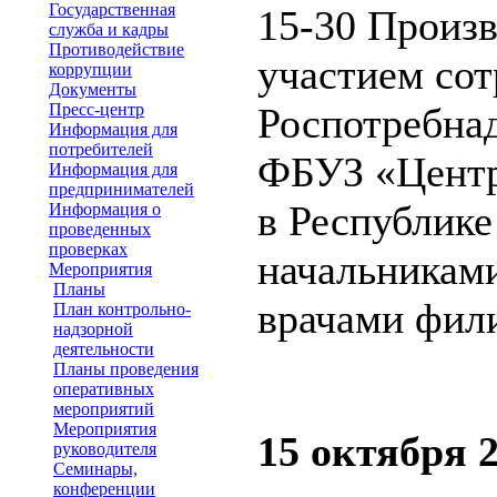
Государственная
15-30 Произв
служба и кадры
Противодействие
участием со
коррупции
Документы
Пресс-центр
Роспотребнад
Информация для
потребителей
ФБУЗ «Центр
Информация для
предпринимателей
в Республике
Информация о
проведенных
проверках
начальникам
Мероприятия
Планы
врачами фил
План контрольно-
надзорной
деятельности
Планы проведения
оперативных
мероприятий
Мероприятия
15 октября 2
руководителя
Семинары,
конференции